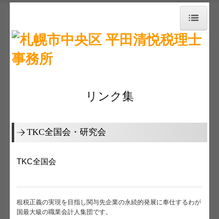
トップページ
お知らせ
事務所紹介
リンク集
経営理念
交通案内
TKC全国会・研究会
業務案内
TKC全国会
リンク集
お問合せ
租税正義の実現を目指し関与先企業の永続的発展に奉仕するわが
国最大級の職業会計人集団です。
補助金・助成金・融資情報