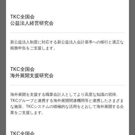
関与先向け融資商品ご紹介
TKC全国会
公益法人経営研究会
経営者お役立ち情報
経営者オススメ情報
新公益法人制度に対応する新公益法人会計基準への移行と適正な
税務申告をご支援します。
Q&A経営相談
税務カレンダー
TKC全国会
海外展開支援研究会
税務Q&A
社長メニューASP版
海外展開を支援する職業会計人としてより高度な知識の習得、
TKCグループと連携する海外展開関連機関等と連携したさまざま
TKCシステムQ&A
な施策、TKCシステムの積極的な活用をとおして海外展開する企
業をご支援します。
経営革新等支援機関とは
経営改善オンデマンド講座
TKC全国会