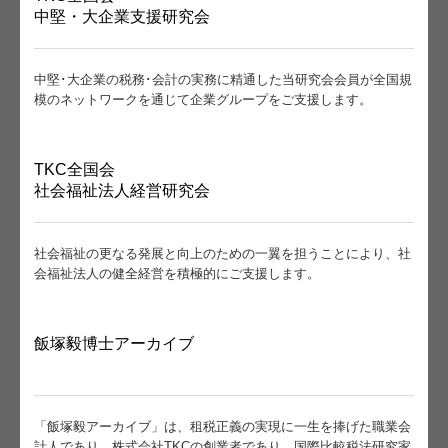
中堅・大企業支援研究会
個人情報保護方針
中堅･大企業の税務･会計の実務に精通した当研究会会員が全国規
模のネットワークを通じて企業グループをご支援します。
TKC全国会
社会福祉法人経営研究会
社会福祉の更なる発展と向上のための一翼を担うことにより、社
会福祉法人の健全経営を積極的にご支援します。
飯塚毅博士アーカイブ
「飯塚毅アーカイブ」は、租税正義の実現に一生を捧げた職業会
計人であり、株式会社TKCの創業者であり、国際比較税法研究家