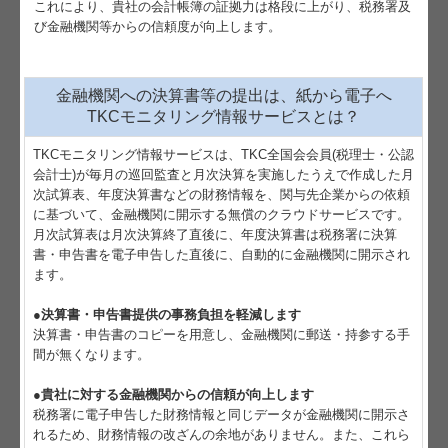
これにより、貴社の会計帳簿の証拠力は格段に上がり、税務署及
び金融機関等からの信頼度が向上します。
金融機関への決算書等の提出は、紙から電子へ
TKCモニタリング情報サービスとは？
TKCモニタリング情報サービスは、TKC全国会会員(税理士・公認
会計士)が毎月の巡回監査と月次決算を実施したうえで作成した月
次試算表、年度決算書などの財務情報を、関与先企業からの依頼
に基づいて、金融機関に開示する無償のクラウドサービスです。
月次試算表は月次決算終了直後に、年度決算書は税務署に決算
書・申告書を電子申告した直後に、自動的に金融機関に開示され
ます。
●決算書・申告書提供の事務負担を軽減します
決算書・申告書のコピーを用意し、金融機関に郵送・持参する手
間が無くなります。
●貴社に対する金融機関からの信頼が向上します
税務署に電子申告した財務情報と同じデータが金融機関に開示さ
れるため、財務情報の改ざんの余地がありません。また、これら