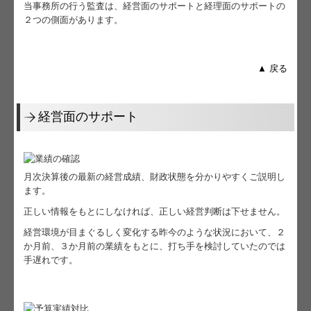
当事務所の行う監査は、経営面のサポートと経理面のサポートの
２つの側面があります。
関与先向け融資商品ご紹介
経営者お役立ち情報
▲ 戻る
経営者オススメ情報
Q&A経営相談
経営面のサポート
税務カレンダー
税務Q&A
月次決算後の最新の経営成績、財政状態を分かりやすくご説明し
ます。
社長メニューASP版
正しい情報をもとにしなければ、正しい経営判断は下せません。
経営環境が目まぐるしく変化する昨今のような状況において、２
TKCシステムQ&A
か月前、３か月前の業績をもとに、打ち手を検討していたのでは
手遅れです。
経営革新等支援機関とは
経営改善オンデマンド講座