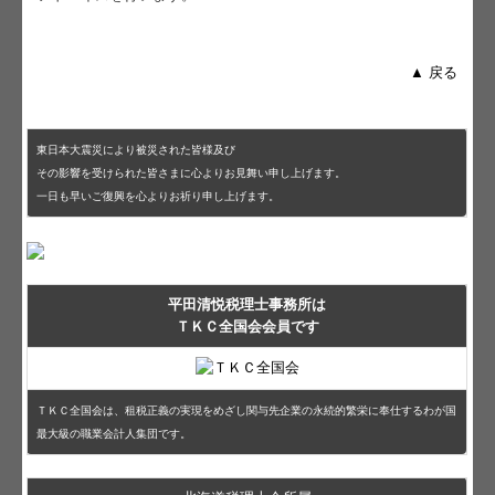
▲ 戻る
東日本大震災により被災された皆様及び
その影響を受けられた皆さまに心よりお見舞い申し上げます。
一日も早いご復興を心よりお祈り申し上げます。
平田清悦税理士事務所は
ＴＫＣ全国会会員です
ＴＫＣ全国会は、租税正義の実現をめざし関与先企業の永続的繁栄に奉仕するわが国
最大級の職業会計人集団です。