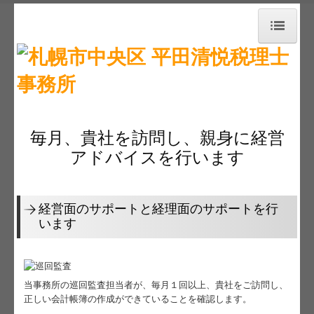
トップページ
お知らせ
事務所紹介
毎月、貴社を訪問し、親身に経営
経営理念
アドバイスを行います
交通案内
経営面のサポートと経理面のサポートを行
業務案内
います
リンク集
お問合せ
当事務所の巡回監査担当者が、毎月１回以上、貴社をご訪問し、
正しい会計帳簿の作成ができていることを確認します。
補助金・助成金・融資情報